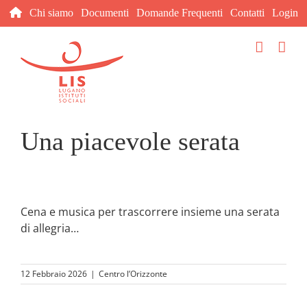
Salta
Chi siamo
Documenti
Domande Frequenti
Contatti
Login
al
contenuto
Una piacevole serata
Cena e musica per trascorrere insieme una serata
di allegria…
12 Febbraio 2026
|
Centro l’Orizzonte