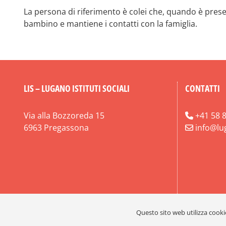
La persona di riferimento è colei che, quando è prese
bambino e mantiene i contatti con la famiglia.
LIS – LUGANO ISTITUTI SOCIALI
CONTATTI
Via alla Bozzoreda 15
+41 58 8
6963 Pregassona
info@lu
Questo sito web utilizza cookie