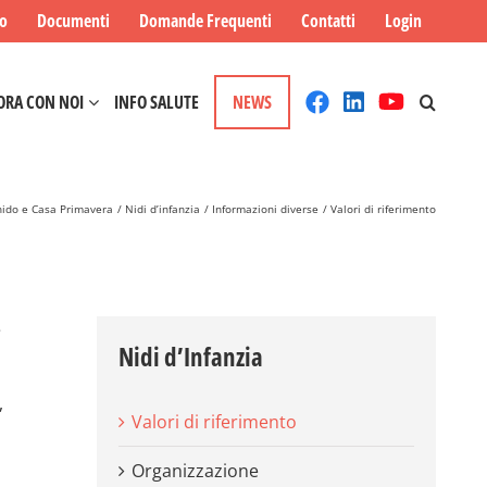
mo
Documenti
Domande Frequenti
Contatti
Login
ORA CON NOI
INFO SALUTE
NEWS
 nido e Casa Primavera
Nidi d’infanzia
Informazioni diverse
Valori di riferimento
e
Nidi d’Infanzia
,
Valori di riferimento
Organizzazione