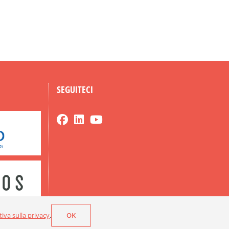
l
SEGUITECI
iva sulla privacy
.
OK