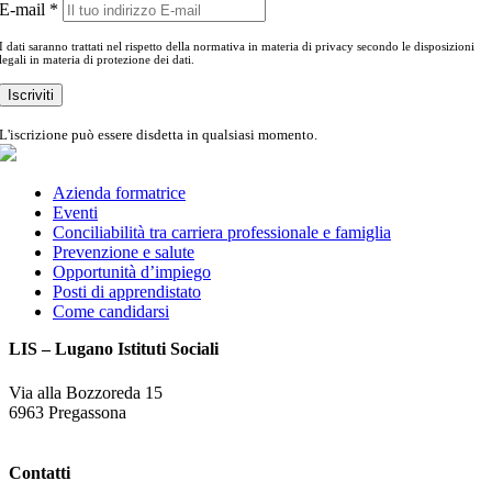
E-mail *
I dati saranno trattati nel rispetto della normativa in materia di privacy secondo le disposizioni
legali in materia di protezione dei dati.
L'iscrizione può essere disdetta in qualsiasi momento.
Azienda formatrice
Eventi
Conciliabilità tra carriera professionale e famiglia
Prevenzione e salute
Opportunità d’impiego
Posti di apprendistato
Come candidarsi
LIS – Lugano Istituti Sociali
Via alla Bozzoreda 15
6963 Pregassona
Contatti