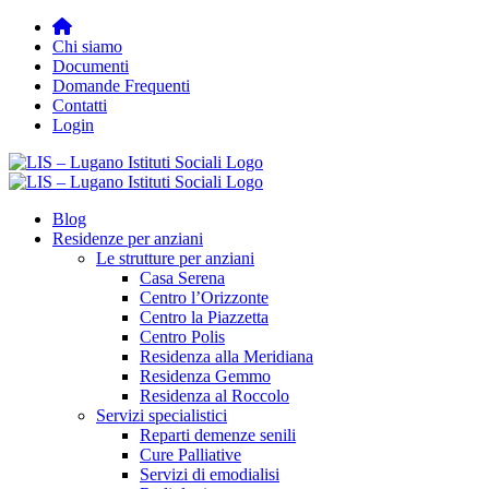
Salta
al
Chi siamo
contenuto
Documenti
Domande Frequenti
Contatti
Login
Blog
Residenze per anziani
Le strutture per anziani
Casa Serena
Centro l’Orizzonte
Centro la Piazzetta
Centro Polis
Residenza alla Meridiana
Residenza Gemmo
Residenza al Roccolo
Servizi specialistici
Reparti demenze senili
Cure Palliative
Servizi di emodialisi