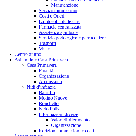
Manutenzione
Servizio ammissioni
Costi e Oneri
La filosofia delle cure
Farmacia centralizzata
Assistenza spirituale
Servizio podologico e parrucchiere
Trasporti
Visite
Centro diurno
Asili nido e Casa Primavera
Casa Primavera
Finalità
Organizzazione
Ammissioni
Nidi d’infanzia
Baroffio
Molino Nuovo
Ronchetto
Nido Polis
Informazioni diverse
Valori di riferimento
Organizzazione
Iscrizioni, ammissioni e costi