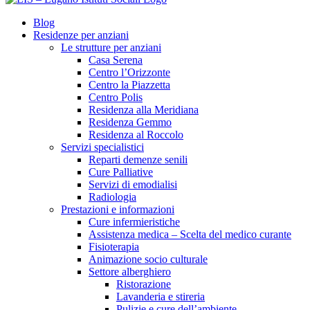
Blog
Residenze per anziani
Le strutture per anziani
Casa Serena
Centro l’Orizzonte
Centro la Piazzetta
Centro Polis
Residenza alla Meridiana
Residenza Gemmo
Residenza al Roccolo
Servizi specialistici
Reparti demenze senili
Cure Palliative
Servizi di emodialisi
Radiologia
Prestazioni e informazioni
Cure infermieristiche
Assistenza medica – Scelta del medico curante
Fisioterapia
Animazione socio culturale
Settore alberghiero
Ristorazione
Lavanderia e stireria
Pulizie e cure dell’ambiente