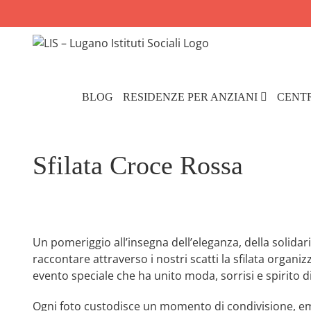
Salta
al
contenuto
BLOG
RESIDENZE PER ANZIANI
CENT
Sfilata Croce Rossa
Un pomeriggio all’insegna dell’eleganza, della solidar
raccontare attraverso i nostri scatti la sfilata organi
evento speciale che ha unito moda, sorrisi e spirito 
Ogni foto custodisce un momento di condivisione, e