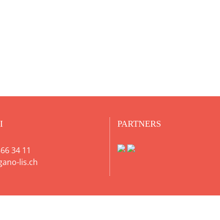
I
PARTNERS
66 34 11
gano-lis.ch