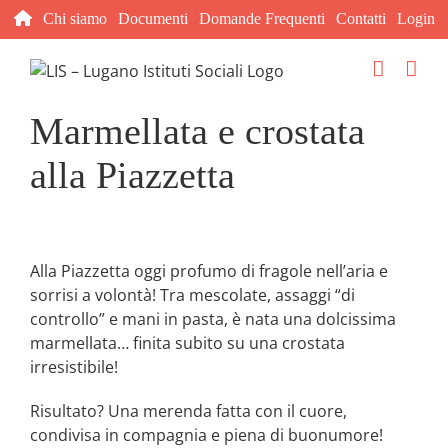
Salta
Chi siamo
Documenti
Domande Frequenti
Contatti
Login
al
contenuto
Marmellata e crostata
alla Piazzetta
Alla Piazzetta oggi profumo di fragole nell’aria e
sorrisi a volontà! Tra mescolate, assaggi “di
controllo” e mani in pasta, è nata una dolcissima
marmellata… finita subito su una crostata
irresistibile!
Risultato? Una merenda fatta con il cuore,
condivisa in compagnia e piena di buonumore!