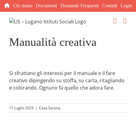
Salta
Chi siamo
Documenti
Domande Frequenti
Contatti
Login
al
contenuto
Manualità creativa
Si sfruttano gli interessi per il manuale e il fare
creativo dipingendo su stoffa, su carta, ritagliando
e colorando. Ognuno fa quello che adora fare.
11 Luglio 2025
|
Casa Serena