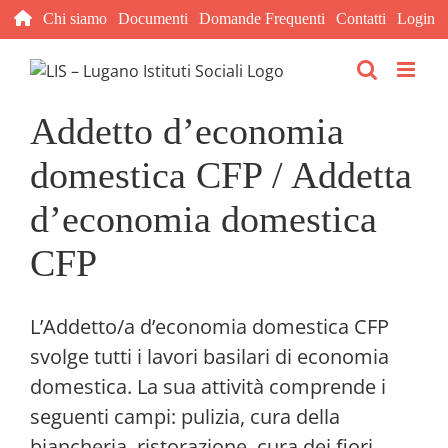
Salta
Chi siamo
Documenti
Domande Frequenti
Contatti
Login
al
contenuto
Addetto d’economia
domestica CFP / Addetta
d’economia domestica
CFP
L’Addetto/a d’economia domestica CFP
svolge tutti i lavori basilari di economia
domestica. La sua attività comprende i
seguenti campi: pulizia, cura della
biancheria, ristorazione, cura dei fiori,