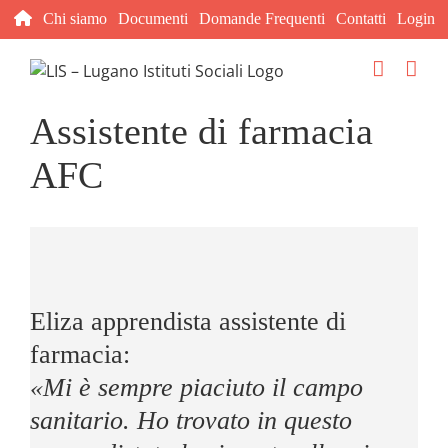
Salta
Chi siamo
Documenti
Domande Frequenti
Contatti
Login
al
contenuto
Assistente di farmacia
AFC
Eliza apprendista assistente di
farmacia:
«Mi è sempre piaciuto il campo
sanitario. Ho trovato in questo