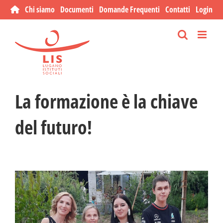
Salta
Chi siamo
Documenti
Domande Frequenti
Contatti
Login
al
contenuto
La formazione è la chiave
del futuro!