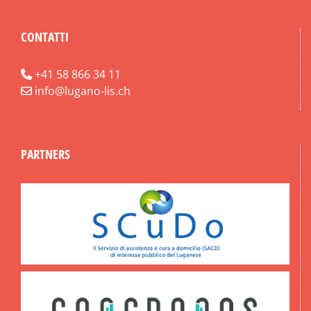
CONTATTI
+41 58 866 34 11
info@lugano-lis.ch
PARTNERS