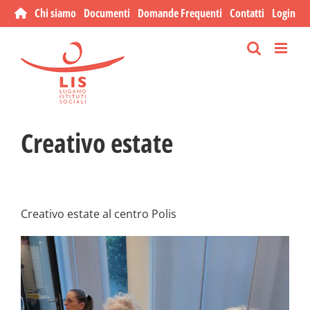
Salta
Chi siamo
Documenti
Domande Frequenti
Contatti
Login
al
contenuto
Creativo estate
Creativo estate al centro Polis