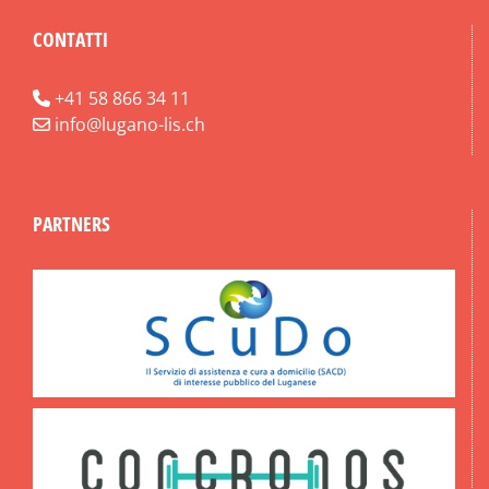
CONTATTI
+41 58 866 34 11
info@lugano-lis.ch
PARTNERS