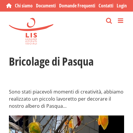
Salta
Chi siamo
Documenti
Domande Frequenti
Contatti
Login
al
contenuto
Bricolage di Pasqua
Sono stati piacevoli momenti di creatività, abbiamo
realizzato un piccolo lavoretto per decorare il
nostro albero di Pasqua…