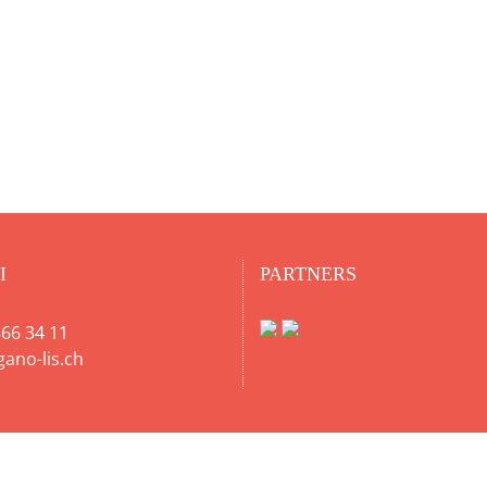
I
PARTNERS
66 34 11
gano-lis.ch